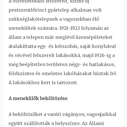
A vízvezetékkel felszerelt, szinte új
pestszentlőrinci gyártelep alkalmas volt
szükséglakótelepnek a vagonokban élő
menekültek számára. 1921–1922 folyamán az
állam a telepen már meglévő üzemépületeket
átalakíttatta egy- és kétszobás, saját konyhával
és vécével felszerelt lakásokká, majd 1926-ig a
még beépítetlen területen négy- és hatlakásos,
földszintes és emeletes lakóházakat húztak fel.
A lakásokhoz kert is tartozott.
A menekülők beköltözése
A beköltözőket a vasúti vágányon, vagonjaikkal
együtt szállították a helyszínre. Az Állami