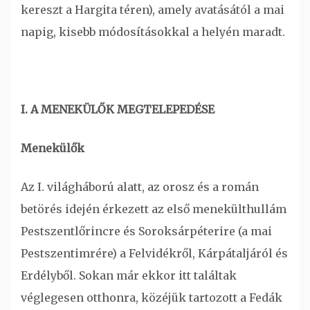
kereszt a Hargita téren), amely avatásától a mai
napig, kisebb módosításokkal a helyén maradt.
I. A MENEKÜLŐK MEGTELEPEDÉSE
Menekülők
Az I. világháború alatt, az orosz és a román
betörés idején érkezett az első menekülthullám
Pestszentlőrincre és Soroksárpéterire (a mai
Pestszentimrére) a Felvidékről, Kárpátaljáról és
Erdélyből. Sokan már ekkor itt találtak
véglegesen otthonra, közéjük tartozott a Fedák