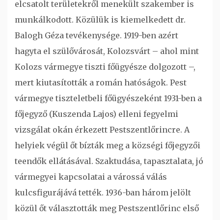
elcsatolt területekről menekült szakember is
munkálkodott. Közülük is kiemelkedett dr.
Balogh Géza tevékenysége. 1919-ben azért
hagyta el szülővárosát, Kolozsvárt – ahol mint
Kolozs vármegye tiszti főügyésze dolgozott –,
mert kiutasították a román hatóságok. Pest
vármegye tiszteletbeli főügyészeként 1931-ben a
főjegyző (Kuszenda Lajos) elleni fegyelmi
vizsgálat okán érkezett Pestszentlőrincre. A
helyiek végül őt bízták meg a községi főjegyzői
teendők ellátásával. Szaktudása, tapasztalata, jó
vármegyei kapcsolatai a várossá válás
kulcsfigurájává tették. 1936-ban három jelölt
közül őt választották meg Pestszentlőrinc első