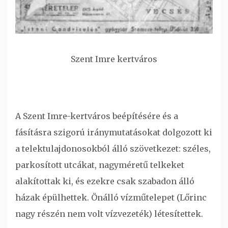
Szent Imre kertváros
A Szent Imre-kertváros beépítésére és a
fásításra szigorú iránymutatásokat dolgozott ki
a telektulajdonosokból álló szövetkezet: széles,
parkosított utcákat, nagyméretű telkeket
alakítottak ki, és ezekre csak szabadon álló
házak épülhettek. Önálló vízműtelepet (Lőrinc
nagy részén nem volt vízvezeték) létesítettek.