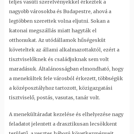
teljes vasúti szerelvényekkel érkeztek a
nagyobb városokba és Budapestre, ahová a
legtöbben szerettek volna eljutni. Sokan a
katonai megszállás miatt hagyták el
otthonukat. Az utódállamok hűségesküt
követeltek az állami alkalmazottaktól, ezért a
tisztviselőknek és családjuknak sem volt
maradásuk. Általánosságban elmondható, hogy
a menekültek fele városból érkezett, többségük
a középosztályhoz tartozott, közigazgatási
tisztviselő, postás, vasutas, tanár volt.
A menekültáradat kezelése és elhelyezése nagy
feladatot jelentett a drasztikusan lecsökkent
területű, a vesztes háború következményeit