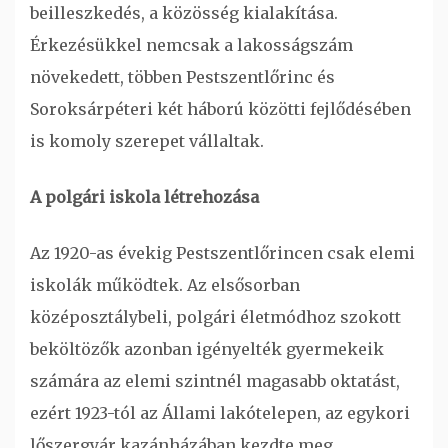
beilleszkedés, a közösség kialakítása.
Érkezésükkel nemcsak a lakosságszám
növekedett, többen Pestszentlőrinc és
Soroksárpéteri két háború közötti fejlődésében
is komoly szerepet vállaltak.
A polgári iskola létrehozása
Az 1920-as évekig Pestszentlőrincen csak elemi
iskolák működtek. Az elsősorban
középosztálybeli, polgári életmódhoz szokott
beköltözők azonban igényelték gyermekeik
számára az elemi szintnél magasabb oktatást,
ezért 1923-tól az Állami lakótelepen, az egykori
lőszergyár kazánházában kezdte meg