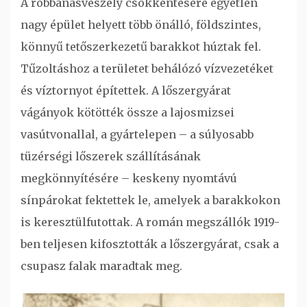
A robbanásveszély csökkentésére egyetlen
nagy épület helyett több önálló, földszintes,
könnyű tetőszerkezetű barakkot húztak fel.
Tűzoltáshoz a területet behálózó vízvezetéket
és víztornyot építettek. A lőszergyárat
vágányok kötötték össze a lajosmizsei
vasútvonallal, a gyártelepen – a súlyosabb
tüzérségi lőszerek szállításának
megkönnyítésére – keskeny nyomtávú
sínpárokat fektettek le, amelyek a barakkokon
is keresztülfutottak. A román megszállók 1919-
ben teljesen kifosztották a lőszergyárat, csak a
csupasz falak maradtak meg.