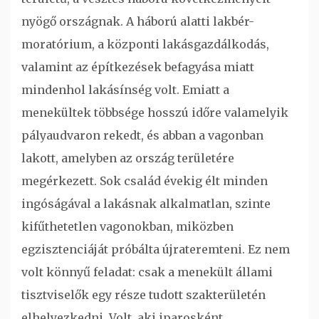
nyögő országnak. A háború alatti lakbér-
moratórium, a központi lakásgazdálkodás,
valamint az építkezések befagyása miatt
mindenhol lakásínség volt. Emiatt a
menekültek többsége hosszú időre valamelyik
pályaudvaron rekedt, és abban a vagonban
lakott, amelyben az ország területére
megérkezett. Sok család évekig élt minden
ingóságával a lakásnak alkalmatlan, szinte
kifűthetetlen vagonokban, miközben
egzisztenciáját próbálta újrateremteni. Ez nem
volt könnyű feladat: csak a menekült állami
tisztviselők egy része tudott szakterületén
elhelyezkedni. Volt, aki iparosként,