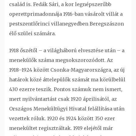
család is. Fedák Sári, a kor legnépszerűbb
operettprimadonnája 1916-ban vásárolt villát a
pestszentlőrinci villanegyedben Beregszászon
élő szülei számára.
1918 őszétől – a világháború elvesztése után – a
menekülők száma megsokszorozódott. Az
1918–1924 között Csonka-Magyarországra, az új
határok közé áttelepülők számát ma körülbelül
430 ezerre teszik. Pontos számuk nem ismert,
mert nyilvántartást csak 1920 áprilisától, az
Országos Menekültügyi Hivatal felállítása után
vezettek róluk. 1920 és 1924 között 350 ezer
menekültet regisztráltak. 1919 elejétől már