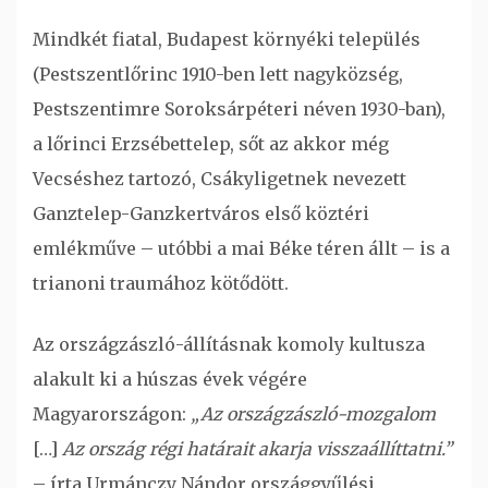
Mindkét fiatal, Budapest környéki település
(Pestszentlőrinc 1910-ben lett nagyközség,
Pestszentimre Soroksárpéteri néven 1930-ban),
a lőrinci Erzsébettelep, sőt az akkor még
Vecséshez tartozó, Csákyligetnek nevezett
Ganztelep-Ganzkertváros első köztéri
emlékműve – utóbbi a mai Béke téren állt – is a
trianoni traumához kötődött.
Az országzászló-állításnak komoly kultusza
alakult ki a húszas évek végére
Magyarországon:
„Az országzászló-mozgalom
[…]
Az ország régi határait akarja visszaállíttatni.”
– írta Urmánczy Nándor országgyűlési