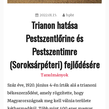
2022.01.15.
bpht
Trianon hatása
Pestszentlőrinc és
Pestszentimre
(Soroksárpéteri) fejlődésére
Tanulmányok
Száz éve, 1920. június 4-én írták alá a trianoni
békeszerződést, amely rögzítette, hogy
Magyarországnak meg kell válnia területe
kétharmadától. Több mint 400 ezer magyar