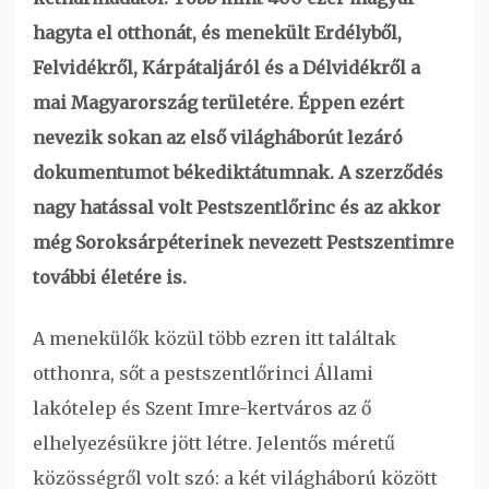
hagyta el otthonát, és menekült Erdélyből,
Felvidékről, Kárpátaljáról és a Délvidékről a
mai Magyarország területére. Éppen ezért
nevezik sokan az első világháborút lezáró
dokumentumot békediktátumnak. A szerződés
nagy hatással volt Pestszentlőrinc és az akkor
még Soroksárpéterinek nevezett Pestszentimre
további életére is.
A menekülők közül több ezren itt találtak
otthonra, sőt a pestszentlőrinci Állami
lakótelep és Szent Imre-kertváros az ő
elhelyezésükre jött létre. Jelentős méretű
közösségről volt szó: a két világháború között