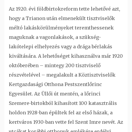
Az 1920. évi földbirtokreform tette lehetővé azt,
hogy a Trianon után elmenekült tisztviselők
méltó lakáskörülményeket teremthessenek
maguknak a vagonlakások, a szükség-
lakótelepi elhelyezés vagy a drága bérlakás
kiváltására. A lehetőséget kihasználva már 1920
októberében – mintegy 200 tisztviselő
részvételével – megalakult a Köztisztviselők
Kertgazdasági Otthona Pestszentlőrinc
Egyesület. Az Üllői út mentén, a lőrinci
Szemere-birtokból kihasított 100 katasztrális
holdon 1928-ban épültek fel az első házak, a
kertváros 1930-ban vette fel Szent Imre nevét. Az
utcákat korábbi otthonuk emlékére erdélyi