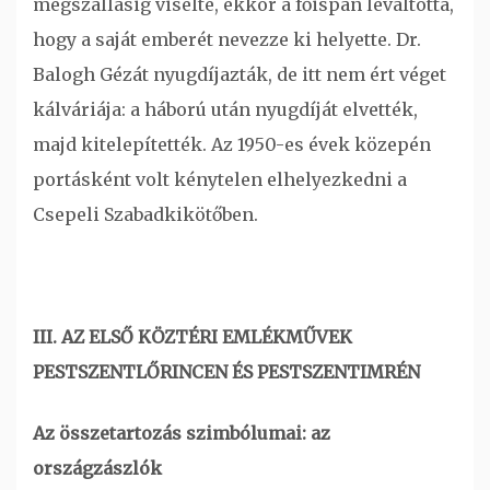
megszállásig viselte, ekkor a főispán leváltotta,
hogy a saját emberét nevezze ki helyette. Dr.
Balogh Gézát nyugdíjazták, de itt nem ért véget
kálváriája: a háború után nyugdíját elvették,
majd kitelepítették. Az 1950-es évek közepén
portásként volt kénytelen elhelyezkedni a
Csepeli Szabadkikötőben.
III. AZ ELSŐ KÖZTÉRI EMLÉKMŰVEK
PESTSZENTLŐRINCEN ÉS PESTSZENTIMRÉN
Az összetartozás szimbólumai: az
országzászlók