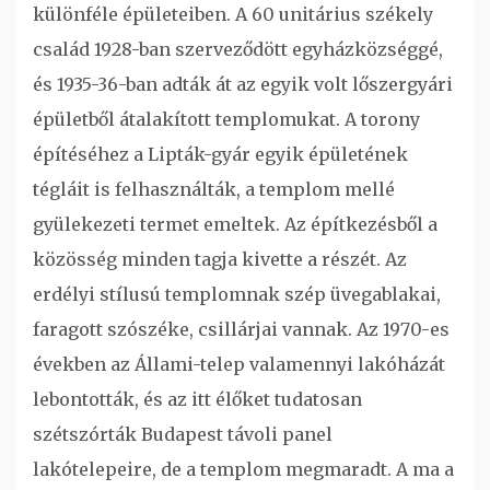
különféle épületeiben. A 60 unitárius székely
család 1928-ban szerveződött egyházközséggé,
és 1935-36-ban adták át az egyik volt lőszergyári
épületből átalakított templomukat. A torony
építéséhez a Lipták-gyár egyik épületének
tégláit is felhasználták, a templom mellé
gyülekezeti termet emeltek. Az építkezésből a
közösség minden tagja kivette a részét. Az
erdélyi stílusú templomnak szép üvegablakai,
faragott szószéke, csillárjai vannak. Az 1970-es
években az Állami-telep valamennyi lakóházát
lebontották, és az itt élőket tudatosan
szétszórták Budapest távoli panel
lakótelepeire, de a templom megmaradt. A ma a