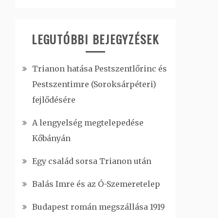
LEGUTÓBBI BEJEGYZÉSEK
Trianon hatása Pestszentlőrinc és
Pestszentimre (Soroksárpéteri)
fejlődésére
A lengyelség megtelepedése
Kőbányán
Egy család sorsa Trianon után
Balás Imre és az Ó-Szemeretelep
Budapest román megszállása 1919