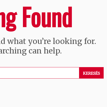
ng Found
nd what you’re looking for.
arching can help.