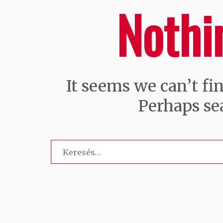
Nothi
It seems we can’t fi
Perhaps se
Keresés: