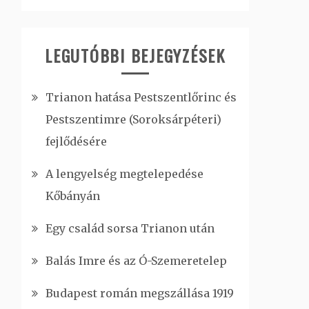
LEGUTÓBBI BEJEGYZÉSEK
Trianon hatása Pestszentlőrinc és
Pestszentimre (Soroksárpéteri)
fejlődésére
A lengyelség megtelepedése
Kőbányán
Egy család sorsa Trianon után
Balás Imre és az Ó-Szemeretelep
Budapest román megszállása 1919