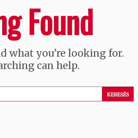
ng Found
nd what you’re looking for.
arching can help.