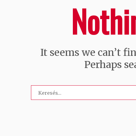
Nothi
It seems we can’t fi
Perhaps se
Keresés: